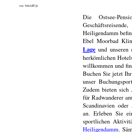
von WebART-jb
Die Ostsee-Pens
Geschäftsreisend
Heiligendamm befind
Ebel Moorbad Klini
Lage
und unseren m
herkömlichen Hotel
willkommen und fin
Buchen Sie jetzt Ih
unser Buchungsport
Zudem bieten sich 
für Radwanderer am
Scandinavien oder
an. Erleben Sie e
sportlichen Aktivi
Heiligendamm
. Säm