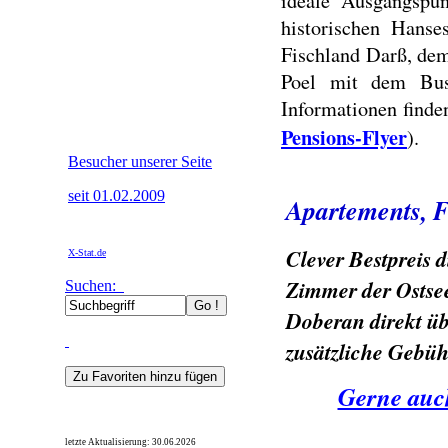
ideale Ausgangspu
historischen Hanse
Fischland Darß, dem
Poel mit dem Bus
Informationen find
Pensions-Flyer
).
Besucher unserer Seite
seit 01.02.2009
Apartements, 
Clever Bestpreis
X-Stat.de
Zimmer der Ostse
Suchen:
Doberan direkt ü
zusätzliche Gebü
Gerne auch
letzte Aktualisierung:
30.06.2026