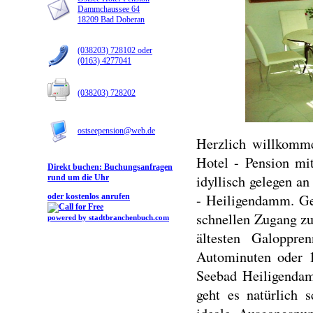
Dammchaussee 64
18209 Bad Doberan
(038203) 728102 oder
(0163) 4277041
(038203) 728202
ostseepension@web.de
Herzlich willkomme
Hotel - Pension mi
Direkt buchen:
Buchungsanfragen
idyllisch gelegen a
rund um die Uhr
- Heiligendamm. Ge
oder kostenlos anrufen
schnellen Zugang z
powered by stadtbranchenbuch.com
ältesten Galoppr
Autominuten oder 1
Seebad Heiligenda
geht es natürlich 