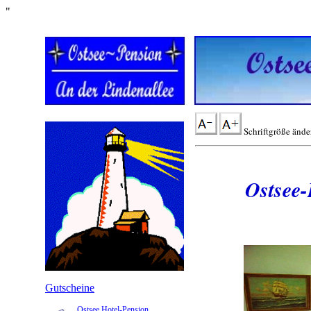
"
Apotheke
Germany
Online
Schriftgröße ände
Ostsee-
Gutscheine
Ostsee Hotel-Pension