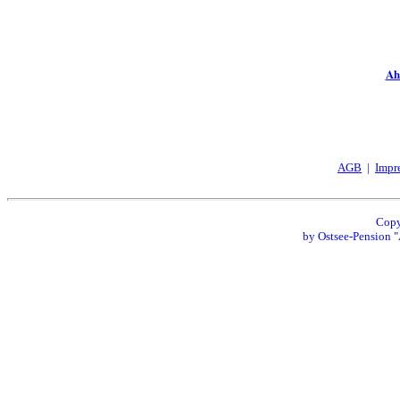
Ah
AGB
|
Impr
Copy
by Ostsee-Pension 